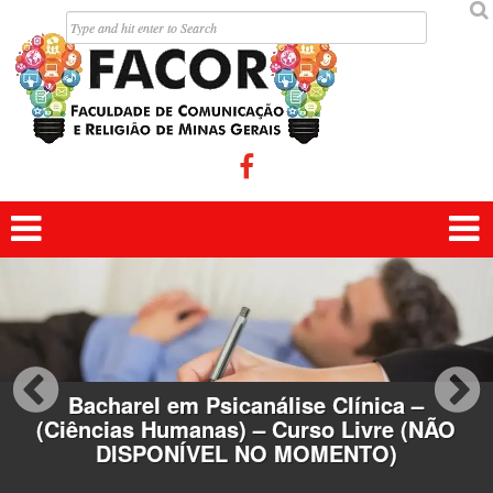




Bacharel em Psicanálise Clínica –
(Ciências Humanas) – Curso Livre (NÃO
Licenciatura em Filosofia (Ciências
Bacharel em Ciências da Religião –
DISPONÍVEL NO MOMENTO)
Humanas)
(Ciências Humanas)