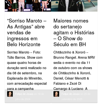
“Sorriso Maroto –
Maiores nomes
As Antigas” abre
do sertanejo
vendas de
agitam o Histórias
ingressos em
– O Show do
Belo Horizonte
Século em BH
Sorriso Maroto – Foto:
Chitãozinho & Xororó –
Túlio Barros. Show com
Brunno Rangel. Arena MRV
quase quatro horas de
sedia o evento no dia 11
duração será realizado no
de outubro com os shows
dia 08 de setembro, na
de Chitãozinho & Xororó,
Esplanada do Mineirão,
Daniel, César Menotti &
com arrecadação especial
Fabiano e Zezé Di
para a campanha
Camargo & Luciano A
Espalhando Sorrisos,
capital mineira vai receber
Felipe de Jeuss
on 18 de
Felipe de Jeuss
on 25 de
criada pela banda O
um dos maiores
julho de 2024
setembro de 2025
projeto “Sorriso Maroto –
espetáculos da música