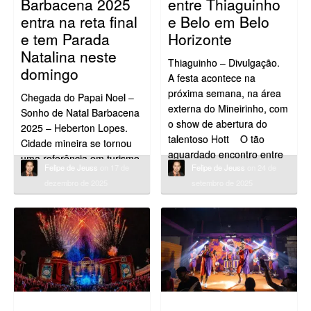
Barbacena 2025
entre Thiaguinho
entra na reta final
e Belo em Belo
e tem Parada
Horizonte
Natalina neste
Thiaguinho – Divulgação.
domingo
A festa acontece na
próxima semana, na área
Chegada do Papai Noel –
externa do Mineirinho, com
Sonho de Natal Barbacena
o show de abertura do
2025 – Heberton Lopes.
talentoso Hott O tão
Cidade mineira se tornou
aguardado encontro entre
uma referência em turismo
Felipe de Jeuss
on 17 de
Felipe de Jeuss
on 24 de
Thiaguinho e Belo, dois
natalino A programação
dezembro de 2025
setembro de 2025
dos maiores ícones do
artística do Sonho de Natal
samba e do pagode, está
Barbacena 2025 – O Natal
prestes a acontecer. O
do Amor, na cidade mineira
evento será realizado na
situada no Campo das
próxima semana, no dia 11
Vertentes, está chegando à
[…]
sua reta final e promete
encantar o público […]