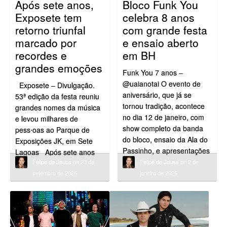
Após sete anos,
Bloco Funk You
Exposete tem
celebra 8 anos
retorno triunfal
com grande festa
marcado por
e ensaio aberto
recordes e
em BH
grandes emoções
Funk You 7 anos –
@uaianotai O evento de
Exposete – Divulgação.
aniversário, que já se
53ª edição da festa reuniu
tornou tradição, acontece
grandes nomes da música
no dia 12 de janeiro, com
e levou milhares de
show completo da banda
pess⋅oas ao Parque de
do bloco, ensaio da Ala do
Exposições JK, em Sete
Passinho, e apresentações
Lagoas Após sete anos
do Bloco Swing Safado e
Felipe de Jeuss
on 23 de
Felipe de Jeuss
on 2 de
de saudade, a Exposete
Pagode do Jottapê O
setembro de 2025
janeiro de 2025
Rodeio Festival retornou
Funk You, um dos
ao Parque de Exposições
destaques do Carnaval de
JK com um evento histórico
Belo Horizonte, […]
entre os dias 18 e 21 de
setembro, […]