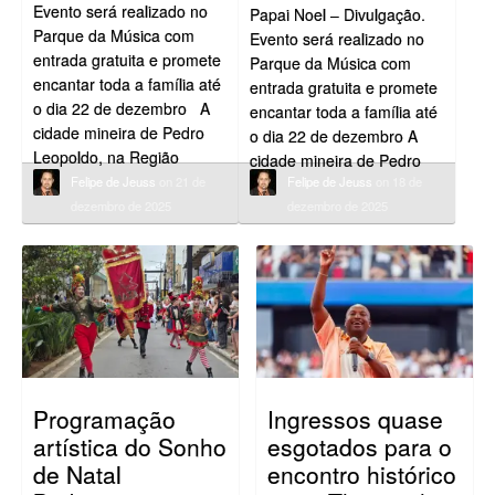
Evento será realizado no
Papai Noel – Divulgação.
Parque da Música com
Evento será realizado no
entrada gratuita e promete
Parque da Música com
encantar toda a família até
entrada gratuita e promete
o dia 22 de dezembro A
encantar toda a família até
cidade mineira de Pedro
o dia 22 de dezembro A
Leopoldo, na Região
cidade mineira de Pedro
Metropolitana de Belo
Felipe de Jeuss
on 21 de
Felipe de Jeuss
on 18 de
Leopoldo, na Região
Horizonte, será tomada
dezembro de 2025
dezembro de 2025
Metropolitana de Belo
pelo clima natalino a partir
Horizonte, será tomada
de amanhã, 19 de
pelo clima natalino a partir
dezembro, com a abertura
de amanhã, 19 de
[…]
dezembro, com a abertura
Parque Encantado. […]
Programação
Ingressos quase
artística do Sonho
esgotados para o
de Natal
encontro histórico