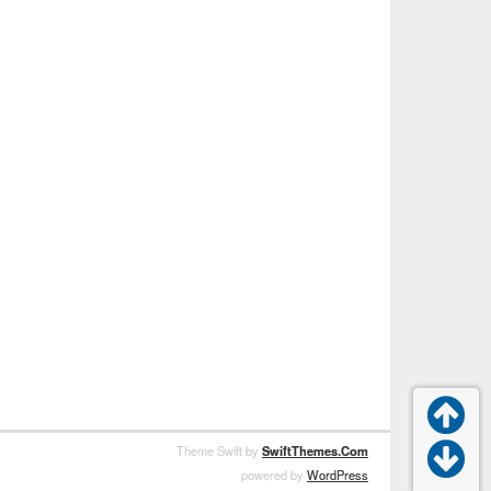


Theme Swift by
SwiftThemes.Com
powered by
WordPress