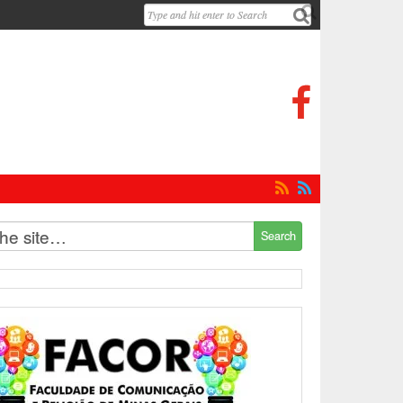



