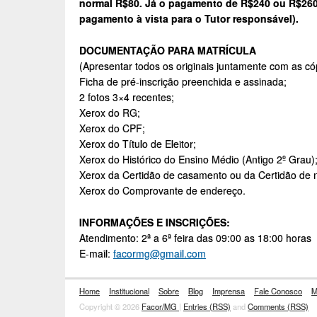
normal R$80. Já o pagamento de R$240 ou R$260 
pagamento à vista para o Tutor responsável).
DOCUMENTAÇÃO PARA MATRÍCULA
(Apresentar todos os originais juntamente com as có
Ficha de pré-inscrição preenchida e assinada;
2 fotos 3×4 recentes;
Xerox do RG;
Xerox do CPF;
Xerox do Título de Eleitor;
Xerox do Histórico do Ensino Médio (Antigo 2º Grau)
Xerox da Certidão de casamento ou da Certidão de 
Xerox do Comprovante de endereço.
INFORMAÇÕES E INSCRIÇÕES:
Atendimento: 2ª a 6ª feira das 09:00 as 18:00 horas
E-mail:
facormg@gmail.com
Home
Institucional
Sobre
Blog
Imprensa
Fale Conosco
M
Copyright © 2026
Facor/MG
|
Entries (RSS)
and
Comments (RSS)