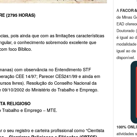
A
FACOR-
RE (2795 HORAS)
de Minas G
EAD oferec
Doutorado (
cias, pois ainda que com as limitações características
é igual ao 
singular, o conhecimento sobremodo excelente que
modalidade
om foco Bíblico.
igual ao da
disponível.
Humanas) com observância no Entendimento STF
liberação CEE 14/97; Parecer CES241/99 e ainda em
rsos livres). Resolução do Conselho Nacional da
 de 09/10/2002 do Ministério do Trabalho e Emprego.
STA RELIGIOSO
 do Trabalho e Emprego – MTE.
100% ONL
o seu registro e carteira profissional como “Cientista
atividades 