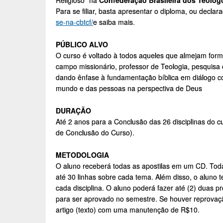
Religioso” na
Confederação Brasileira dos Teólogo
Para se filiar, basta apresentar o diploma, ou decla
se-na-cbtcf/
e saiba mais.
PÚBLICO ALVO
O curso é voltado à todos aqueles que almejam formar
campo missionário, professor de Teologia, pesquisa
dando ênfase à fundamentação bíblica em diálogo 
mundo e das pessoas na perspectiva de Deus
DURAÇÃO
Até 2 anos para a Conclusão das 26 disciplinas do 
de Conclusão do Curso).
METODOLOGIA
O aluno receberá todas as apostilas em um CD. Todas
até 30 linhas sobre cada tema. Além disso, o aluno 
cada disciplina. O aluno poderá fazer até (2) duas p
para ser aprovado no semestre. Se houver reprovaçã
artigo (texto) com uma manutenção de R$10.