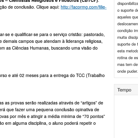
s – Cientistas Religiosos e Filósofos (CBTCF)
.
disponibili
ração de conclusão. Clique aqui:
http://facormg.com/filie-
o suporte d
aqueles qu
deslocamen
condição im
-se e qualificar-se para o serviço cristão: pastorado,
muita disci
 e demais campos que atendam à liderança religiosa,
suporte de 
com as Ciências Humanas, buscando uma visão do
esta metodo
rotina de e
mas tem de
onde puder.
curso e até 02 meses para a entrega do TCC (Trabalho
Tempo
 as provas serão realizadas através de “artigos” de
terá que fazer uma pequena conclusão opinativa de
rovas por mês e atingir a média minima de “70 pontos”
o em alguma disciplina, o aluno poderá repetir o