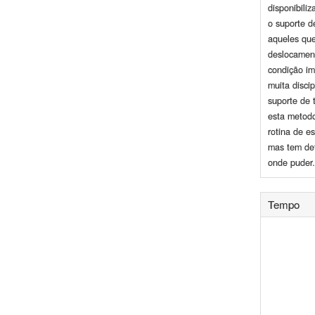
disponibili
o suporte d
aqueles qu
deslocamen
condição im
muita disci
suporte de 
esta metodo
rotina de e
mas tem de
onde puder.
Tempo