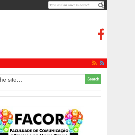



