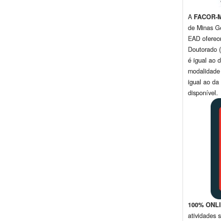
A
FACOR-
de Minas G
EAD oferec
Doutorado (
é igual ao 
modalidade
igual ao da
disponível.
100% ONL
atividades 