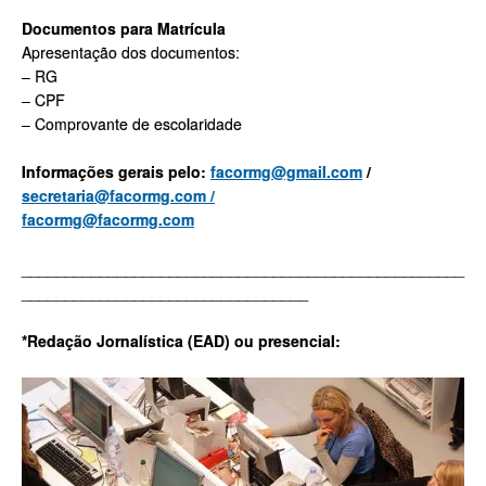
Documentos para Matrícula
Apresentação dos documentos:
– RG
– CPF
– Comprovante de escolaridade
Informações gerais pelo:
facormg@gmail.com
/
secretaria@facormg.com /
facormg@facormg.com
___________________________________________________
_________________________________
*Redação Jornalística (EAD) ou presencial: