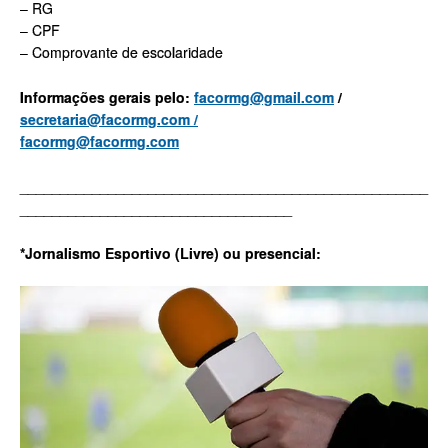
– RG
– CPF
– Comprovante de escolaridade
Informações gerais pelo:
facormg@gmail.com
/
secretaria@facormg.com /
facormg@facormg.com
___________________________________________________
__________________________________
*Jornalismo Esportivo (Livre) ou presencial: